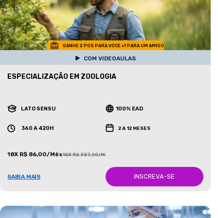
GANHE 2 POS PARA VOCE +1 PARA UM AMIGO
COM VIDEOAULAS
ESPECIALIZAÇÃO EM ZOOLOGIA
LATO SENSU
100% EAD
360 A 420H
2 A 12 MESES
18X R$ 86,00/Mês
18X R$ 387,00/Mês
INSCREVA-SE
SAIBA MAIS