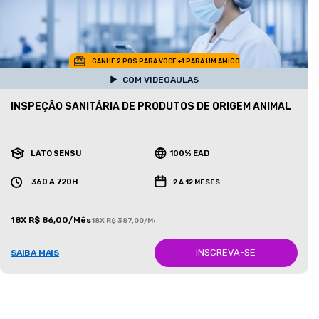
GANHE 2 POS PARA VOCE +1 PARA UM AMIGO
COM VIDEOAULAS
INSPEÇÃO SANITÁRIA DE PRODUTOS DE ORIGEM ANIMAL
LATO SENSU
100% EAD
360 A 720H
2 A 12 MESES
18X R$ 86,00/Mês
18X R$ 387,00/Mês
INSCREVA-SE
SAIBA MAIS