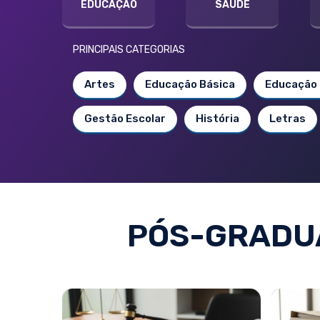
EDUCAÇÃO
SAÚDE
PRINCIPAIS CATEGORIAS
Artes
Educação Básica
Educação 
Gestão Escolar
História
Letras
PÓS-GRADUA