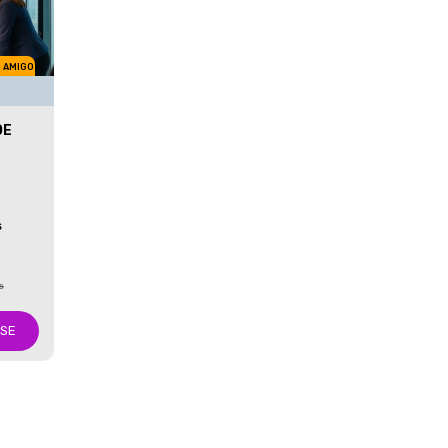
M AMIGO
DE
S
s
-SE