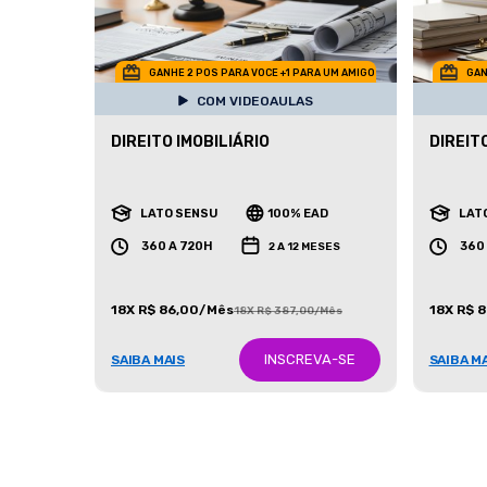
GANHE 2 POS PARA VOCE +1 PARA UM AMIGO
GAN
COM VIDEOAULAS
DIREITO IMOBILIÁRIO
DIREIT
LATO SENSU
100% EAD
LAT
360 A 720H
360
2 A 12 MESES
18X R$ 86,00/Mês
18X R$ 
18X R$ 387,00/Mês
INSCREVA-SE
SAIBA MAIS
SAIBA M