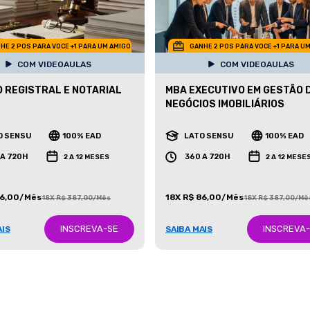
HE 2 POS PARA VOCE +1 PARA UM AMIGO
GANHE 2 POS PARA VOCE +1 PARA U
COM VIDEOAULAS
COM VIDEOAULAS
O REGISTRAL E NOTARIAL
MBA EXECUTIVO EM GESTÃO 
NEGÓCIOS IMOBILIÁRIOS
O SENSU
100% EAD
LATO SENSU
100% EAD
 A 720H
360 A 720H
2 A 12 MESES
2 A 12 MESE
86,00/Mês
18X R$ 86,00/Mês
18X R$ 387,00/Mês
18X R$ 387,00/Mê
INSCREVA-SE
INSCREVA
AIS
SAIBA MAIS