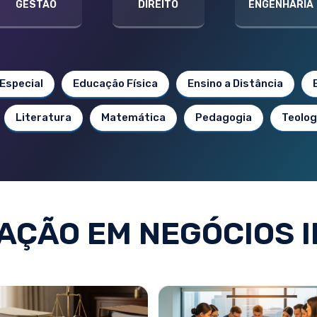
GESTÃO
DIREITO
ENGENHARIA
Especial
Educação Física
Ensino a Distância
Literatura
Matemática
Pedagogia
Teolog
ÇÃO EM NEGÓCIOS I