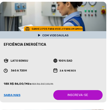
GANHE 2 POS PARA VOCE +1 PARA UM AMIGO
COM VIDEOAULAS
EFICIÊNCIA ENERGÉTICA
LATO SENSU
100% EAD
360 A 720H
2 A 12 MESES
18X R$ 86,00/Mês
18X R$ 387,00/Mês
INSCREVA-SE
SAIBA MAIS