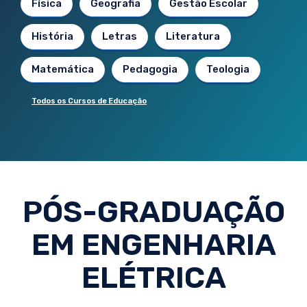
Física
Geografia
Gestão Escolar
História
Letras
Literatura
Matemática
Pedagogia
Teologia
Todos os Cursos de Educação
PÓS-GRADUAÇÃO
EM ENGENHARIA
ELÉTRICA