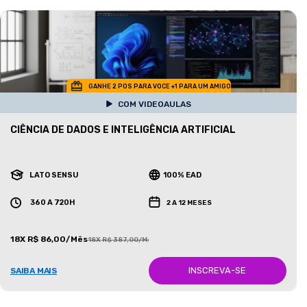
GANHE 2 POS PARA VOCE +1 PARA UM AMIGO
COM VIDEOAULAS
CIÊNCIA DE DADOS E INTELIGÊNCIA ARTIFICIAL
LATO SENSU
100% EAD
360 A 720H
2 A 12 MESES
18X R$ 86,00/Mês
18X R$ 387,00/Mês
INSCREVA-SE
SAIBA MAIS