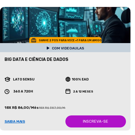
GANHE 2 POS PARA VOCE +1 PARA UM AMIGO
COM VIDEOAULAS
BIG DATA E CIÊNCIA DE DADOS
LATO SENSU
100% EAD
360 A 720H
2 A 12 MESES
18X R$ 86,00/Mês
18X R$ 387,00/Mês
INSCREVA-SE
SAIBA MAIS