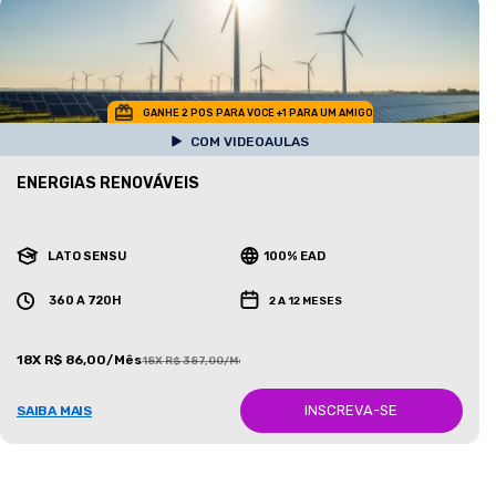
GANHE 2 POS PARA VOCE +1 PARA UM AMIGO
COM VIDEOAULAS
ENERGIAS RENOVÁVEIS
LATO SENSU
100% EAD
360 A 720H
2 A 12 MESES
18X R$ 86,00/Mês
18X R$ 387,00/Mês
INSCREVA-SE
SAIBA MAIS