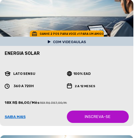
GANHE 2 POS PARA VOCE +1 PARA UM AMIGO
COM VIDEOAULAS
ENERGIA SOLAR
LATO SENSU
100% EAD
360 A 720H
2 A 12 MESES
18X R$ 86,00/Mês
18X R$ 387,00/Mês
INSCREVA-SE
SAIBA MAIS