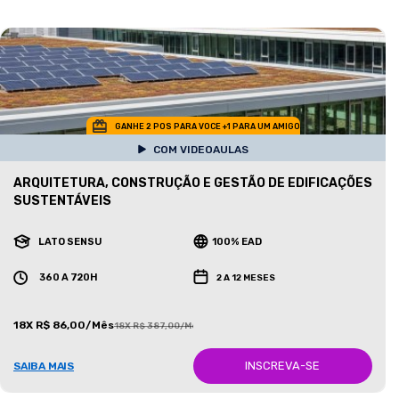
GANHE 2 POS PARA VOCE +1 PARA UM AMIGO
COM VIDEOAULAS
ARQUITETURA, CONSTRUÇÃO E GESTÃO DE EDIFICAÇÕES
SUSTENTÁVEIS
LATO SENSU
100% EAD
360 A 720H
2 A 12 MESES
18X R$ 86,00/Mês
18X R$ 387,00/Mês
INSCREVA-SE
SAIBA MAIS