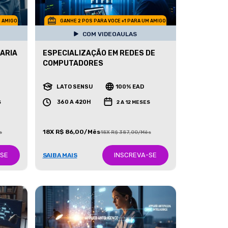
M AMIGO
GANHE 2 POS PARA VOCE +1 PARA UM AMIGO
COM VIDEOAULAS
ARIA
ESPECIALIZAÇÃO EM REDES DE
COMPUTADORES
LATO SENSU
100% EAD
360 A 420H
S
2 A 12 MESES
18X R$ 86,00/Mês
s
18X R$ 387,00/Mês
-SE
INSCREVA-SE
SAIBA MAIS