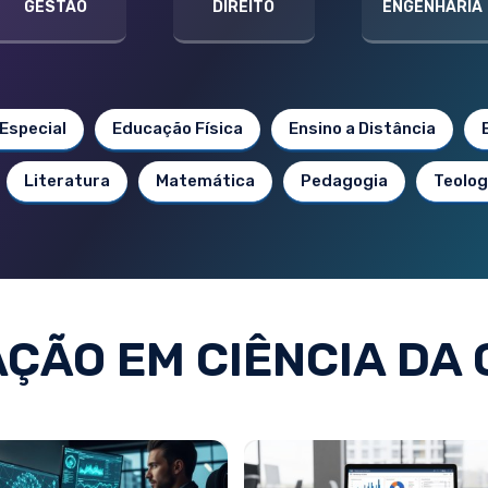
GESTÃO
DIREITO
ENGENHARIA
Especial
Educação Física
Ensino a Distância
Literatura
Matemática
Pedagogia
Teolog
ÇÃO EM CIÊNCIA DA