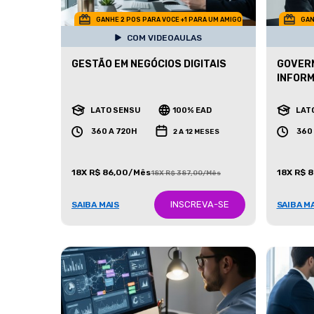
GANHE 2 POS PARA VOCE +1 PARA UM AMIGO
GAN
COM VIDEOAULAS
GESTÃO EM NEGÓCIOS DIGITAIS
GOVERN
INFOR
LATO SENSU
100% EAD
LAT
360 A 720H
360
2 A 12 MESES
18X R$ 86,00/Mês
18X R$ 
18X R$ 387,00/Mês
INSCREVA-SE
SAIBA MAIS
SAIBA M