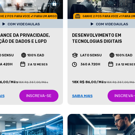
HE 2 POS PARA VOCE +1 PARA UM AMIGO
GANHE 2 POS PARA VOCE +1 PARA U
COM VIDEOAULAS
COM VIDEOAULAS
ANCE DA PRIVACIDADE,
DESENVOLVIMENTO EM
ÃO DE DADOS E LGPD
TECNOLOGIAS DIGITAIS
O SENSU
100% EAD
LATO SENSU
100% EAD
 A 420H
360 A 720H
2 A 12 MESES
2 A 12 MESE
86,00/Mês
18X R$ 86,00/Mês
18X R$ 387,00/Mês
18X R$ 387,00/Mê
INSCREVA-SE
INSCREVA
AIS
SAIBA MAIS