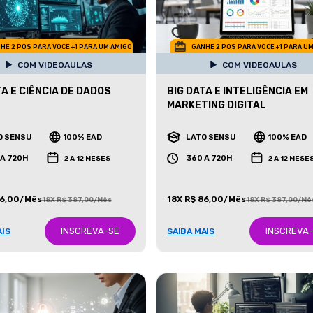
HE 2 POS PARA VOCE +1 PARA UM AMIGO
GANHE 2 POS PARA VOCE +1 PARA U
COM VIDEOAULAS
COM VIDEOAULAS
TA E CIÊNCIA DE DADOS
BIG DATA E INTELIGÊNCIA EM
MARKETING DIGITAL
O SENSU
100% EAD
LATO SENSU
100% EAD
 A 720H
360 A 720H
2 A 12 MESES
2 A 12 MESE
86,00/Mês
18X R$ 86,00/Mês
18X R$ 387,00/Mês
18X R$ 387,00/Mê
INSCREVA-SE
INSCREVA
AIS
SAIBA MAIS