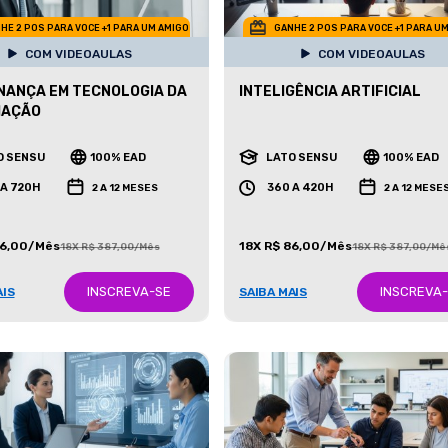
HE 2 POS PARA VOCE +1 PARA UM AMIGO
GANHE 2 POS PARA VOCE +1 PARA U
COM VIDEOAULAS
COM VIDEOAULAS
ANÇA EM TECNOLOGIA DA
INTELIGÊNCIA ARTIFICIAL
MAÇÃO
O SENSU
100% EAD
LATO SENSU
100% EAD
 A 720H
360 A 420H
2 A 12 MESES
2 A 12 MESE
86,00/Mês
18X R$ 86,00/Mês
18X R$ 387,00/Mês
18X R$ 387,00/Mê
INSCREVA-SE
INSCREVA
AIS
SAIBA MAIS