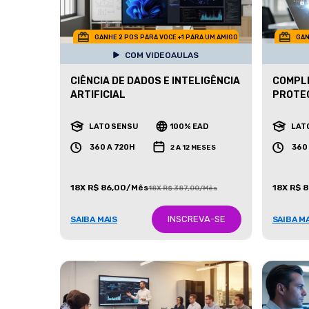
GANHE 2 POS PARA VOCE +1 PARA UM AMIGO
GAN
COM VIDEOAULAS
CIÊNCIA DE DADOS E INTELIGÊNCIA
COMPLI
ARTIFICIAL
PROTEÇ
LATO SENSU
100% EAD
LAT
360 A 720H
360
2 A 12 MESES
18X R$ 86,00/Mês
18X R$ 
18X R$ 387,00/Mês
INSCREVA-SE
SAIBA MAIS
SAIBA M