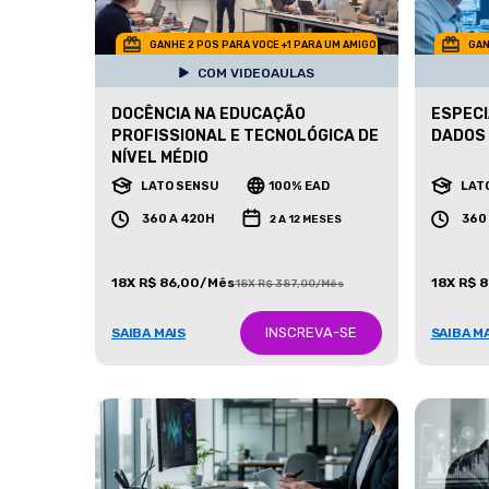
GANHE 2 POS PARA VOCE +1 PARA UM AMIGO
GAN
COM VIDEOAULAS
DOCÊNCIA NA EDUCAÇÃO
ESPECI
PROFISSIONAL E TECNOLÓGICA DE
DADOS
NÍVEL MÉDIO
LATO SENSU
100% EAD
LAT
360 A 420H
360
2 A 12 MESES
18X R$ 86,00/Mês
18X R$ 
18X R$ 387,00/Mês
INSCREVA-SE
SAIBA MAIS
SAIBA M