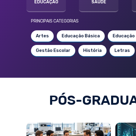
EDUCAÇÃO
SAÚDE
PRINCIPAIS CATEGORIAS
Artes
Educação Básica
Educação 
Gestão Escolar
História
Letras
PÓS-GRADUA