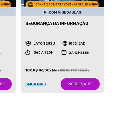
M AMIGO
GANHE 2 POS PARA VOCE +1 PARA UM AMIGO
COM VIDEOAULAS
SEGURANÇA DA INFORMAÇÃO
LATO SENSU
100% EAD
360 A 720H
S
2 A 12 MESES
18X R$ 86,00/Mês
s
18X R$ 387,00/Mês
-SE
INSCREVA-SE
SAIBA MAIS