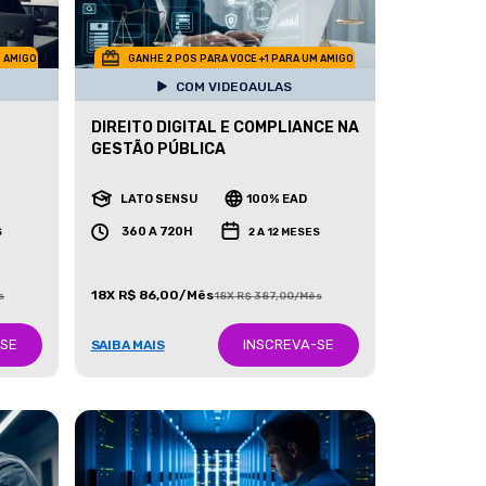
M AMIGO
GANHE 2 POS PARA VOCE +1 PARA UM AMIGO
COM VIDEOAULAS
DIREITO DIGITAL E COMPLIANCE NA
GESTÃO PÚBLICA
LATO SENSU
100% EAD
360 A 720H
S
2 A 12 MESES
18X R$ 86,00/Mês
s
18X R$ 387,00/Mês
-SE
INSCREVA-SE
SAIBA MAIS