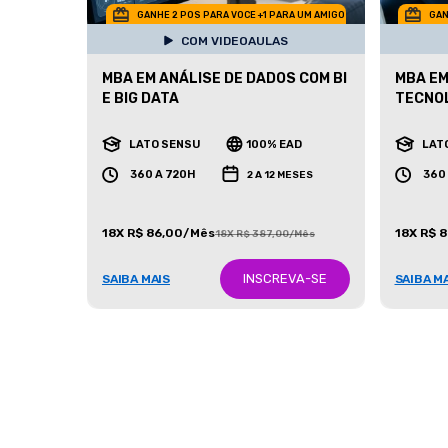
GANHE 2 POS PARA VOCE +1 PARA UM AMIGO
GAN
COM VIDEOAULAS
MBA EM ANÁLISE DE DADOS COM BI
MBA EM
E BIG DATA
TECNO
LATO SENSU
100% EAD
LAT
360 A 720H
360
2 A 12 MESES
18X R$ 86,00/Mês
18X R$ 
18X R$ 387,00/Mês
INSCREVA-SE
SAIBA MAIS
SAIBA M