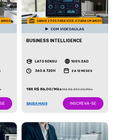
M AMIGO
GANHE 2 POS PARA VOCE +1 PARA UM AMIGO
COM VIDEOAULAS
BUSINESS INTELLIGENCE
LATO SENSU
100% EAD
360 A 720H
S
2 A 12 MESES
18X R$ 86,00/Mês
s
18X R$ 387,00/Mês
-SE
INSCREVA-SE
SAIBA MAIS