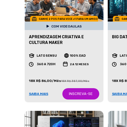
GANHE 2 POS PARA VOCE +1 PARA UM AMIGO
GAN
COM VIDEOAULAS
APRENDIZAGEM CRIATIVA E
BIG DA
CULTURA MAKER
LATO SENSU
100% EAD
LAT
360 A 720H
360
2 A 12 MESES
18X R$ 86,00/Mês
18X R$ 
18X R$ 387,00/Mês
INSCREVA-SE
SAIBA MAIS
SAIBA M