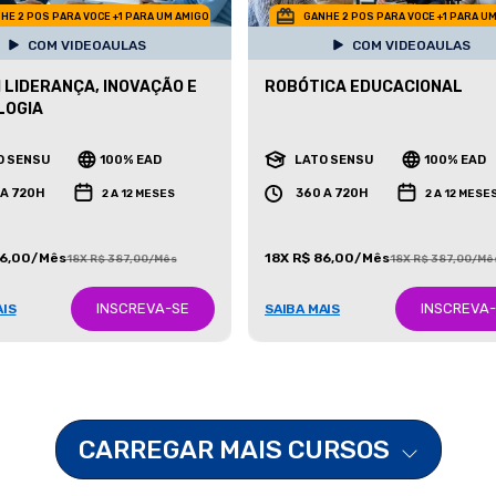
HE 2 POS PARA VOCE +1 PARA UM AMIGO
GANHE 2 POS PARA VOCE +1 PARA U
COM VIDEOAULAS
COM VIDEOAULAS
 LIDERANÇA, INOVAÇÃO E
ROBÓTICA EDUCACIONAL
LOGIA
O SENSU
100% EAD
LATO SENSU
100% EAD
 A 720H
360 A 720H
2 A 12 MESES
2 A 12 MESE
86,00/Mês
18X R$ 86,00/Mês
18X R$ 387,00/Mês
18X R$ 387,00/Mê
INSCREVA-SE
INSCREVA
AIS
SAIBA MAIS
CARREGAR MAIS CURSOS