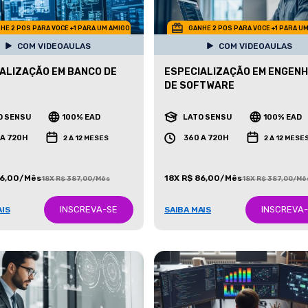
HE 2 POS PARA VOCE +1 PARA UM AMIGO
GANHE 2 POS PARA VOCE +1 PARA U
COM VIDEOAULAS
COM VIDEOAULAS
ALIZAÇÃO EM BANCO DE
ESPECIALIZAÇÃO EM ENGENH
DE SOFTWARE
O SENSU
100% EAD
LATO SENSU
100% EAD
 A 720H
360 A 720H
2 A 12 MESES
2 A 12 MESE
86,00/Mês
18X R$ 86,00/Mês
18X R$ 387,00/Mês
18X R$ 387,00/Mê
INSCREVA-SE
INSCREVA
AIS
SAIBA MAIS