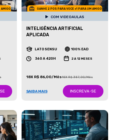
M AMIGO
GANHE 2 POS PARA VOCE +1 PARA UM AMIGO
COM VIDEOAULAS
INTELIGÊNCIA ARTIFICIAL
APLICADA
LATO SENSU
100% EAD
360 A 420H
S
2 A 12 MESES
18X R$ 86,00/Mês
s
18X R$ 387,00/Mês
-SE
INSCREVA-SE
SAIBA MAIS