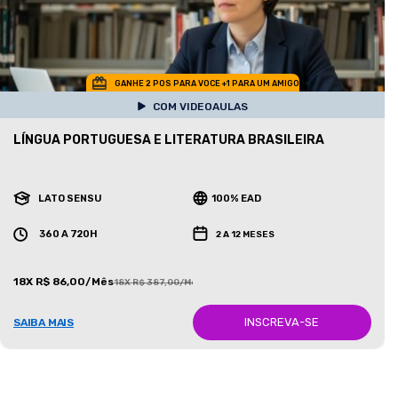
GANHE 2 POS PARA VOCE +1 PARA UM AMIGO
COM VIDEOAULAS
LÍNGUA PORTUGUESA E LITERATURA BRASILEIRA
LATO SENSU
100% EAD
360 A 720H
2 A 12 MESES
18X R$ 86,00/Mês
18X R$ 387,00/Mês
INSCREVA-SE
SAIBA MAIS