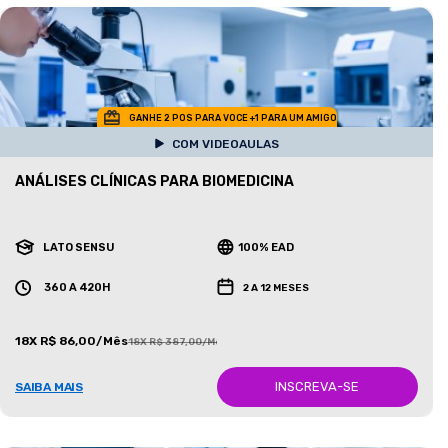
GANHE 2 POS PARA VOCE +1 PARA UM AMIGO
COM VIDEOAULAS
ANÁLISES CLÍNICAS PARA BIOMEDICINA
LATO SENSU
100% EAD
360 A 420H
2 A 12 MESES
18X R$ 86,00/Mês
18X R$ 387,00/Mês
INSCREVA-SE
SAIBA MAIS