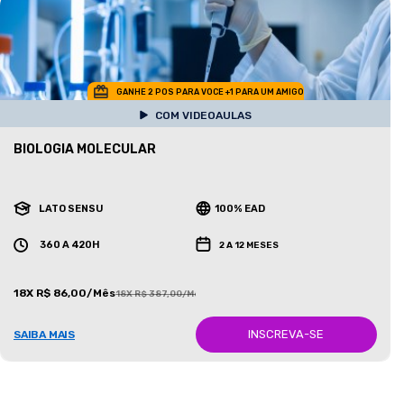
GANHE 2 POS PARA VOCE +1 PARA UM AMIGO
COM VIDEOAULAS
BIOLOGIA MOLECULAR
LATO SENSU
100% EAD
360 A 420H
2 A 12 MESES
18X R$ 86,00/Mês
18X R$ 387,00/Mês
INSCREVA-SE
SAIBA MAIS