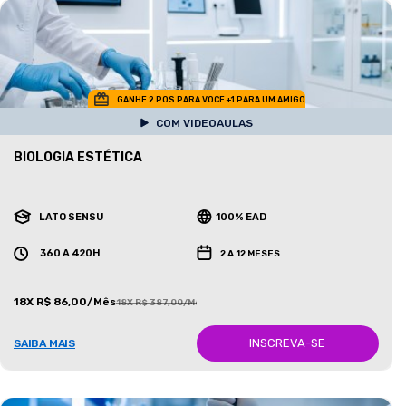
GANHE 2 POS PARA VOCE +1 PARA UM AMIGO
COM VIDEOAULAS
BIOLOGIA ESTÉTICA
LATO SENSU
100% EAD
360 A 420H
2 A 12 MESES
18X R$ 86,00/Mês
18X R$ 387,00/Mês
INSCREVA-SE
SAIBA MAIS