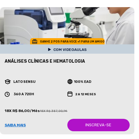
GANHE 2 POS PARA VOCE +1 PARA UM AMIGO
COM VIDEOAULAS
ANÁLISES CLÍNICAS E HEMATOLOGIA
LATO SENSU
100% EAD
360 A 720H
2 A 12 MESES
18X R$ 86,00/Mês
18X R$ 387,00/Mês
INSCREVA-SE
SAIBA MAIS