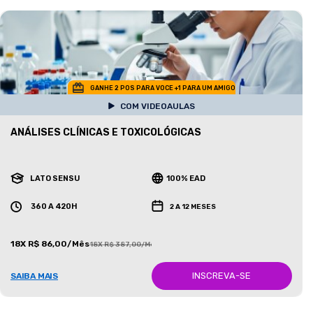
GANHE 2 POS PARA VOCE +1 PARA UM AMIGO
COM VIDEOAULAS
ANÁLISES CLÍNICAS E TOXICOLÓGICAS
LATO SENSU
100% EAD
360 A 420H
2 A 12 MESES
18X R$ 86,00/Mês
18X R$ 387,00/Mês
INSCREVA-SE
SAIBA MAIS