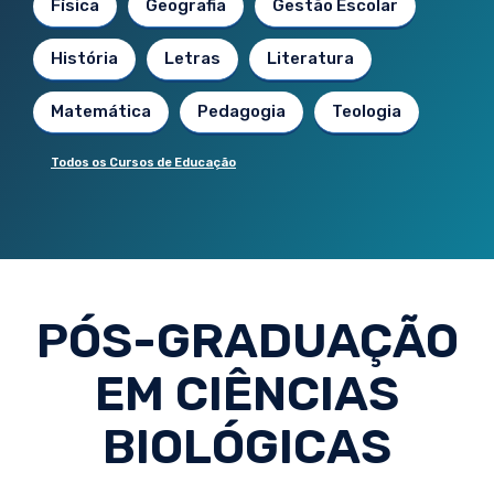
Física
Geografia
Gestão Escolar
História
Letras
Literatura
Matemática
Pedagogia
Teologia
Todos os Cursos de Educação
PÓS-GRADUAÇÃO
EM CIÊNCIAS
BIOLÓGICAS