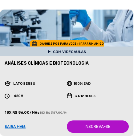
GANHE 2 POS PARA VOCE +1 PARA UM AMIGO
COM VIDEOAULAS
ANÁLISES CLÍNICAS E BIOTECNOLOGIA
LATO SENSU
100% EAD
420H
3 A 12 MESES
18X R$ 86,00/Mês
18X R$ 387,00/Mês
INSCREVA-SE
SAIBA MAIS